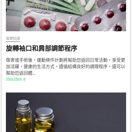
栓
復健知識
旋轉袖口和肩部調節程序
傷害或手術後，運動條件計劃將幫助您返回日常活動，享受更
加活躍，健康的生活方式。遵循結構良好的調理程序，還可以
幫助您返回體…
旋
View More
轉
袖
口
和
肩
部
調
節
程
序