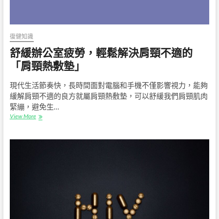
復健知識
舒緩辦公室疲勞，輕鬆解決肩頸不適的
「肩頸熱敷墊」
現代生活節奏快，長時間面對電腦和手機不僅影響視力，能夠
緩解肩頸不適的良方就屬肩頸熱敷墊，可以舒緩我們肩頸肌肉
緊繃，避免生…
舒
View More
緩
辦
公
室
疲
勞，
輕
鬆
解
決
肩