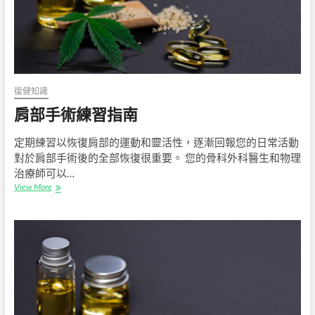
復健知識
肩部手術練習指南
定期練習以恢復肩部的運動和靈活性，逐漸回報您的日常活動
對於肩部手術後的全部恢復很重要。 您的骨科外科醫生和物理
治療師可以…
肩
View More
部
手
術
練
習
指
南