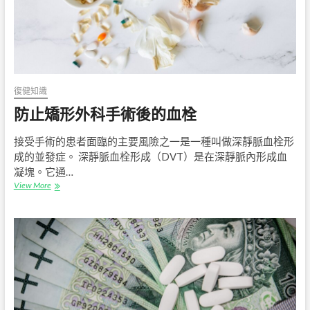
復健知識
防止矯形外科手術後的血栓
接受手術的患者面臨的主要風險之一是一種叫做深靜脈血栓形
成的並發症。 深靜脈血栓形成（DVT）是在深靜脈內形成血
凝塊。它通…
防
View More
止
矯
形
外
科
手
術
後
的
血