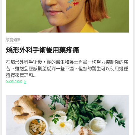
復健知識
矯形外科手術後用藥疼痛
在矯形外科手術後，你的醫生和護士將盡一切努力控制你的痛
苦。雖然您應該期望感到一些不適，但您的醫生可以使用幾種
選擇來管理和…
矯
View More
形
外
科
手
術
後
用
藥
疼
痛