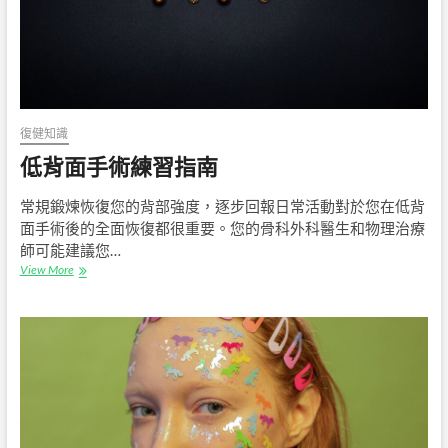
頸
不
適
的
「肩
頸
熱
敷
復健知識
墊」
低背面手術練習指南
常規鍛煉恢復您的背部強度，逐步回報日常活動對於您在低背
面手術後的全面恢復都很重要。您的骨科外科醫生和物理治療
師可能建議您…
低
View More
背
面
手
術
練
習
指
南