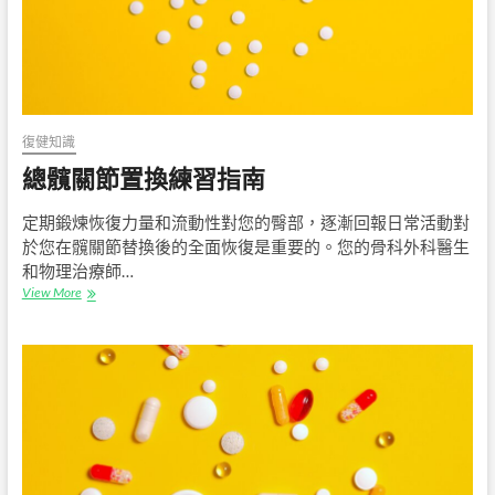
復健知識
總髖關節置換練習指南
定期鍛煉恢復力量和流動性對您的臀部，逐漸回報日常活動對
於您在髖關節替換後的全面恢復是重要的。您的骨科外科醫生
和物理治療師…
總
View More
髖
關
節
置
換
練
習
指
南