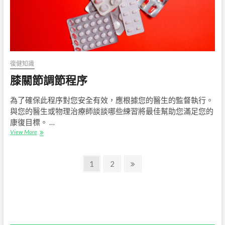
復健知識
膝關節調節程序
為了確保此程序對您安全有效，應根據您的醫生的監督執行。
與您的醫生或物理治療師談談哪些練習將最佳幫助您滿足您的
康復目標。 …
膝
View More
關
節
文
調
Page
Page
Next
1
2
節
page
章
程
序
導
覽