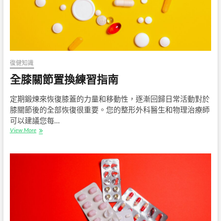
復健知識
全膝關節置換練習指南
定期鍛煉來恢復膝蓋的力量和移動性，逐漸回歸日常活動對於
膝關節後的全部恢復很重要。您的整形外科醫生和物理治療師
可以建議您每…
全
View More
膝
關
節
置
換
練
習
指
南