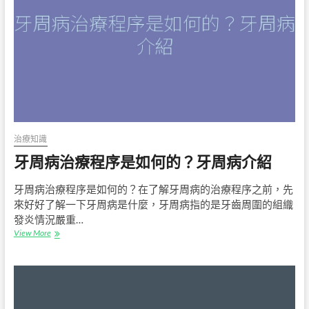
2
大
治
療
方
法：
從
焦
慮
中
找
治療知識
回
牙周病治療程序是如何的？牙周病介紹
快
樂
人
牙周病治療程序是如何的？在了解牙周病的治療程序之前，先
生
來好好了解一下牙周病是什麼，牙周病指的是牙齒周圍的組織
發炎情況嚴重…
牙
View More
周
病
治
療
程
序