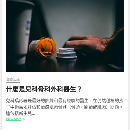
治療知識
什麼是兒科骨科外科醫生？
兒科矯形器是最好的訓練和最有經驗的醫生，在仍然種植的孩
子中適當地評估和治療肌肉骨骼（骨頭，關節或肌肉）問題。
這包括新生兒…
什
View More
麼
是