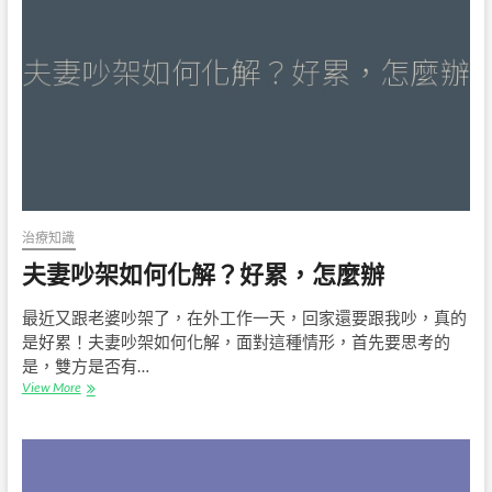
是
如
何
的？
牙
周
病
介
紹
治療知識
夫妻吵架如何化解？好累，怎麼辦
最近又跟老婆吵架了，在外工作一天，回家還要跟我吵，真的
是好累！夫妻吵架如何化解，面對這種情形，首先要思考的
是，雙方是否有…
夫
View More
妻
吵
架
如
何