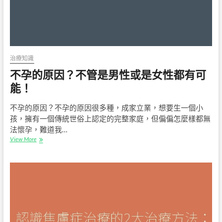
生
活
的
必
要
步
驟！
治療知識
不孕的原因？不管是男性或是女性都有可
能！
不孕的原因？不孕的原因很多種，成家立業，想要生一個小
孩，擁有一個傳統世俗上認定的完整家庭，但偏偏怎麼樣都無
法懷孕，難道我…
不
View More
孕
的
原
因？
不
管
是
男
性