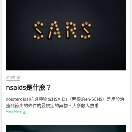
聯
合
替
代
手
術
治療知識
nsaids是什麼？
noisteroidal抗炎藥物或NSAIDs（明顯的en-SENS）是用於治
療關節炎的條件的最規定的藥物。大多數人熟悉…
nsaids
View More
是
什
麼？