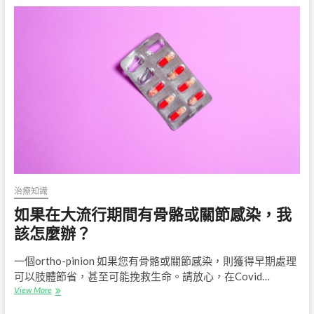
兒
科
骨
科
外
科
醫
生？
治療知識
如果在大流行期間有骨骼或關節感染，我
該怎麼辦？
一個ortho-pinion 如果您有骨骼或關節感染，則獲得早期處理
可以肢體節省，甚至可能挽救生命。請放心，在Covid…
如
View More
果