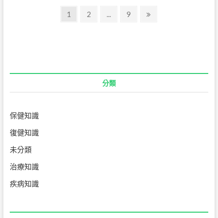
在
文
大
Page
Page
Page
Next
1
2
...
9
流
page
章
行
期
導
間
有
覽
骨
骼
或
分類
關
節
感
染，
保健知識
我
復健知識
該
怎
未分類
麼
辦？
治療知識
疾病知識