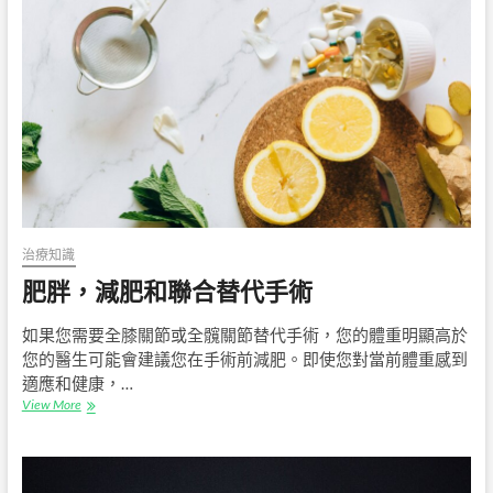
各
種
方
案
治療知識
肥胖，減肥和聯合替代手術
如果您需要全膝關節或全髖關節替代手術，您的體重明顯高於
您的醫生可能會建議您在手術前減肥。即使您對當前體重感到
適應和健康，…
肥
View More
胖，
減
肥
和