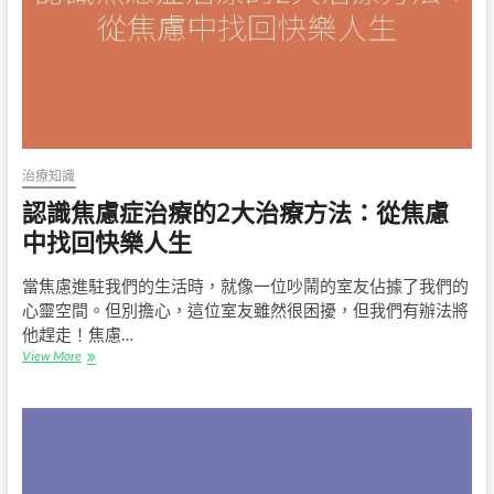
或
是
女
性
都
有
可
能！
治療知識
認識焦慮症治療的2大治療方法：從焦慮
中找回快樂人生
當焦慮進駐我們的生活時，就像一位吵鬧的室友佔據了我們的
心靈空間。但別擔心，這位室友雖然很困擾，但我們有辦法將
他趕走！焦慮…
認
View More
識
焦
慮
症
治
療
的