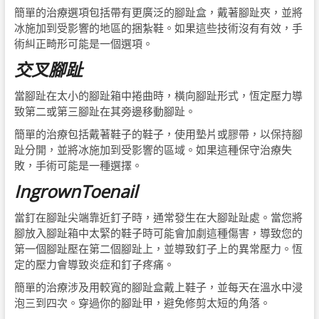
簡單的治療選項包括帶有更廣泛的腳趾盒，戴著腳趾夾，並將
冰施加到受影響的地區的捆紮鞋。如果這些技術沒有有效，手
術糾正畸形可能是一個選項。
交叉腳趾
當腳趾在太小的腳趾箱中捲曲時，橫向腳趾形式，恆定壓力導
致第二或第三腳趾在其旁邊移動腳趾。
簡單的治療包括戴著鞋子的鞋子，使用墊片或膠帶，以保持腳
趾分開，並將冰施加到受影響的區域。如果這種保守治療失
敗，手術可能是一種選擇。
IngrownToenail
當釘在腳趾尖端靠近釘子時，通常發生在大腳趾趾處。當您將
腳放入腳趾箱中太緊的鞋子時可能會加劇這種傷害，導致您的
第一個腳趾壓在第二個腳趾上，並導致釘子上的異常壓力。恆
定的壓力會導致炎症和釘子疼痛。
簡單的治療涉及用較寬的腳趾盒戴上鞋子，並每天在溫水中浸
泡三到四次。穿過你的腳趾甲，避免修剪太短的角落。