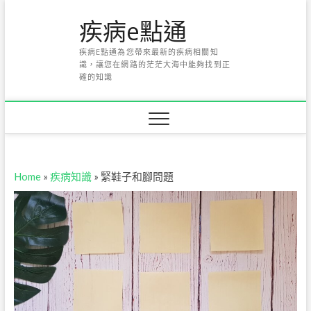
Skip
疾病e點通
to
content
疾病E點通為您帶來最新的疾病相關知
識，讓您在網路的茫茫大海中能夠找到正
確的知識
Home
»
疾病知識
»
緊鞋子和腳問題