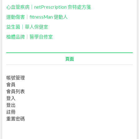
心血管疾病｜netPrescription 奈特處方箋
運動傷害｜fitnessMan 健動人
益生菌｜
華人保健室
植體品牌｜醫學自修室
頁面
帳號管理
會員
會員列表
登入
登出
註冊
重置密碼