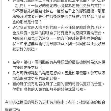
評估鞋的整體施工。鞋子應該在腳趾盒中彎曲，而不是柄
（拱門）。一個好的穩定的小腿將為您提供更多的支持。
你不應該能夠輕鬆地擠在一雙新鞋子上的腳跟櫃檯。腳跟
櫃檯淺淺或者它是否在腳後跟提供更多穩定性的腳？腳趾
盒的形狀是什麼？
確定腳趾盒是否適合您的腳。它不僅僅是腳趾盒的形狀，
也是深度。更深的腳趾盒子將有更多的空間來容納雲台，
哈默羅利和寬闊的前腳。一個方形腳趾箱最多理想的形
狀。如果您無法獲得方形腳趾盒，則一個圓形是比尖頭形
狀更好的選擇。
鞋帶，帶扣，魔術貼或有某種類型的捆紮機制將為您的拱
門提供更多支持。
具有可拆卸鞋墊的鞋是理想的，因此如果需要，您可以添
加矯形器或更多的緩衝鞋墊。
鞋的鞋子沒有附著在鞋子上面的舌頭將提供更好的合適。
很難用附著的舌頭添加額外的鞋墊或矯形器。
有關選擇適當的鞋類的更多有用指南：鞋子：找到正確的擬合
到達頂點