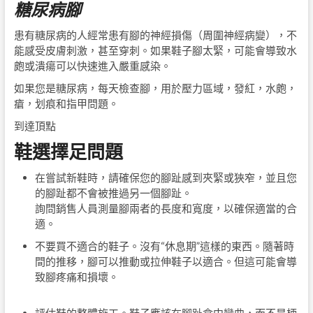
糖尿病腳
患有糖尿病的人經常患有腳的神經損傷（周圍神經病變），不
能感受皮膚刺激，甚至穿刺。如果鞋子腳太緊，可能會導致水
皰或潰瘍可以快速進入嚴重感染。
如果您是糖尿病，每天檢查腳，用於壓力區域，發紅，水皰，
瘡，划痕和指甲問題。
到達頂點
鞋選擇足問題
在嘗試新鞋時，請確保您的腳趾感到夾緊或狹窄，並且您
的腳趾都不會被推過另一個腳趾。
詢問銷售人員測量腳兩者的長度和寬度，以確保適當的合
適。
不要買不適合的鞋子。沒有“休息期”這樣的東西。隨著時
間的推移，腳可以推動或拉伸鞋子以適合。但這可能會導
致腳疼痛和損壞。