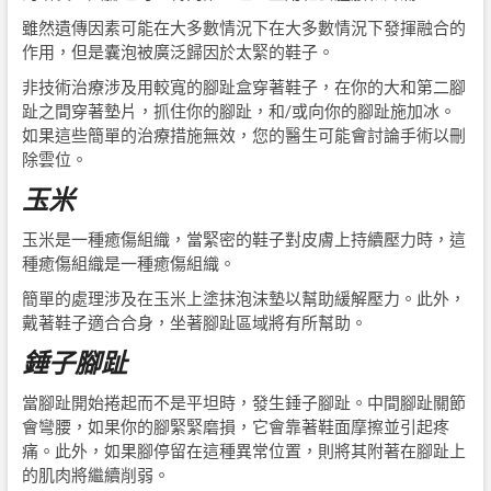
雖然遺傳因素可能在大多數情況下在大多數情況下發揮融合的
作用，但是囊泡被廣泛歸因於太緊的鞋子。
非技術治療涉及用較寬的腳趾盒穿著鞋子，在你的大和第二腳
趾之間穿著墊片，抓住你的腳趾，和/或向你的腳趾施加冰。
如果這些簡單的治療措施無效，您的醫生可能會討論手術以刪
除雲位。
玉米
玉米是一種癒傷組織，當緊密的鞋子對皮膚上持續壓力時，這
種癒傷組織是一種癒傷組織。
簡單的處理涉及在玉米上塗抹泡沫墊以幫助緩解壓力。此外，
戴著鞋子適合合身，坐著腳趾區域將有所幫助。
錘子腳趾
當腳趾開始捲起而不是平坦時，發生錘子腳趾。中間腳趾關節
會彎腰，如果你的腳緊緊磨損，它會靠著鞋面摩擦並引起疼
痛。此外，如果腳停留在這種異常位置，則將其附著在腳趾上
的肌肉將繼續削弱。