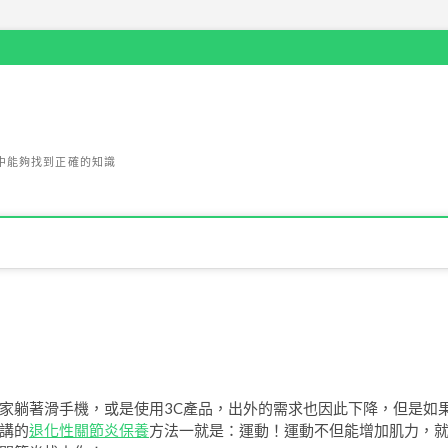
中能夠找到正確的知識
家躺著滑手機，或是使用3C產品，出外的需求也因此下降，但是如
講的
退化性關節炎保養
方法一就是：運動！運動不但能增加肌力，