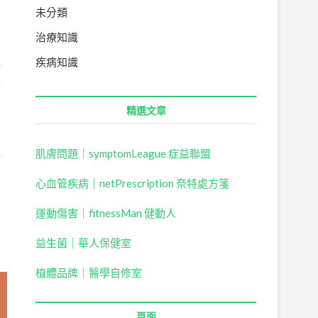
未分類
治療知識
疾病知識
所
要
精選文章
肌膚問題｜symptomLeague 症益聯盟
節
，
心血管疾病｜netPrescription 奈特處方箋
因
運動傷害｜fitnessMan 健動人
益生菌｜
華人保健室
植體品牌｜醫學自修室
頁面